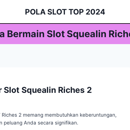
POLA SLOT TOP 2024
a Bermain Slot Squealin Rich
Slot Squealin Riches 2
in’ Riches 2 memang membutuhkan keberuntungan,
n peluang Anda secara signifikan.