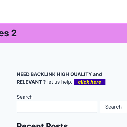
es 2
NEED BACKLINK HIGH QUALITY and
RELEVANT ?
let us help.
click here
Search
Search
Recent Posts