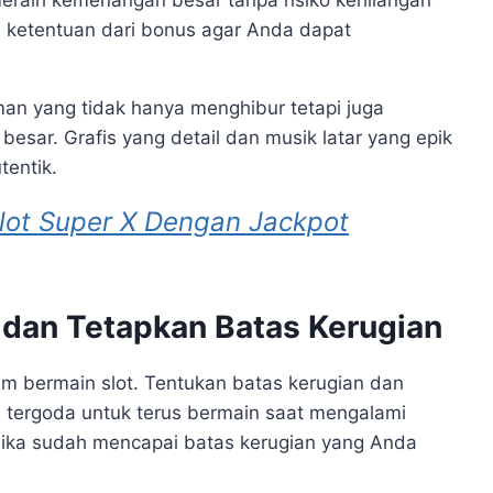
n ketentuan dari bonus agar Anda dapat
n yang tidak hanya menghibur tetapi juga
ar. Grafis yang detail dan musik latar yang epik
entik.
ot Super X Dengan Jackpot
 dan Tetapkan Batas Kerugian
m bermain slot. Tentukan batas kerugian dan
tergoda untuk terus bermain saat mengalami
 jika sudah mencapai batas kerugian yang Anda