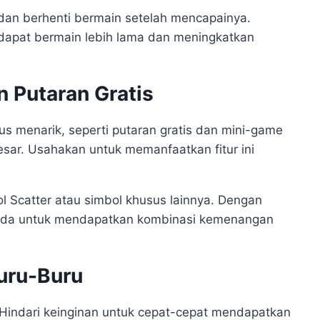
dan berhenti bermain setelah mencapainya.
dapat bermain lebih lama dan meningkatkan
n Putaran Gratis
us menarik, seperti putaran gratis dan mini-game
ar. Usahakan untuk memanfaatkan fitur ini
bol Scatter atau simbol khusus lainnya. Dengan
g Anda untuk mendapatkan kombinasi kemenangan
uru-Buru
 Hindari keinginan untuk cepat-cepat mendapatkan