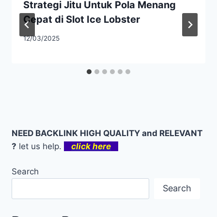
Strategi Jitu Untuk Pola Menang
Cepat di Slot Ice Lobster
12/03/2025
NEED BACKLINK HIGH QUALITY and RELEVANT
?
let us help.
click here
Search
Search