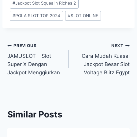
#
Jackpot Slot Squealin Riches 2
#
POLA SLOT TOP 2024
#
SLOT ONLINE
Post
PREVIOUS
NEXT
JAMUSLOT – Slot
Cara Mudah Kuasai
navigation
Super X Dengan
Jackpot Besar Slot
Jackpot Menggiurkan
Voltage Blitz Egypt
Similar Posts