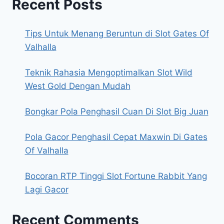
Recent Posts
Tips Untuk Menang Beruntun di Slot Gates Of
Valhalla
Teknik Rahasia Mengoptimalkan Slot Wild
West Gold Dengan Mudah
Bongkar Pola Penghasil Cuan Di Slot Big Juan
Pola Gacor Penghasil Cepat Maxwin Di Gates
Of Valhalla
Bocoran RTP Tinggi Slot Fortune Rabbit Yang
Lagi Gacor
Recent Comments