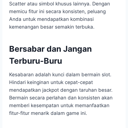
Scatter atau simbol khusus lainnya. Dengan
memicu fitur ini secara konsisten, peluang
Anda untuk mendapatkan kombinasi
kemenangan besar semakin terbuka.
Bersabar dan Jangan
Terburu-Buru
Kesabaran adalah kunci dalam bermain slot.
Hindari keinginan untuk cepat-cepat
mendapatkan jackpot dengan taruhan besar.
Bermain secara perlahan dan konsisten akan
memberi kesempatan untuk memanfaatkan
fitur-fitur menarik dalam game ini.