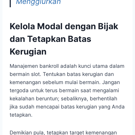
Menggiurkan
Kelola Modal dengan Bijak
dan Tetapkan Batas
Kerugian
Manajemen bankroll adalah kunci utama dalam
bermain slot. Tentukan batas kerugian dan
kemenangan sebelum mulai bermain. Jangan
tergoda untuk terus bermain saat mengalami
kekalahan beruntun; sebaliknya, berhentilah
jika sudah mencapai batas kerugian yang Anda
tetapkan.
Demikian pula, tetapkan target kemenangan