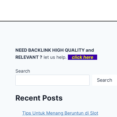
NEED BACKLINK HIGH QUALITY and
RELEVANT ?
let us help.
click here
Search
Search
Recent Posts
Tips Untuk Menang Beruntun di Slot