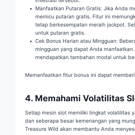
investasi tersebut.
Manfaatkan Putaran Gratis: Jika Anda m
memicu putaran gratis. Fitur ini memun
tetap berkesempatan meraih jackpot. Sel
untuk putaran gratis.
Cek Bonus Harian atau Mingguan: Beber
mingguan yang dapat Anda manfaatkan.
mendapatkan tambahan modal untuk ber
Memanfaatkan fitur bonus ini dapat memberik
4. Memahami Volatilitas Sl
Setiap mesin slot memiliki tingkat volatilit
dan seberapa besar kemenangan yang mungki
Treasure Wild akan membantu Anda menyesua