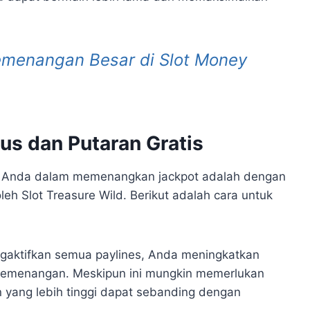
emenangan Besar di Slot Money
us dan Putaran Gratis
ng Anda dalam memenangkan jackpot adalah dengan
eh Slot Treasure Wild. Berikut adalah cara untuk
ngaktifkan semua paylines, Anda meningkatkan
kemenangan. Meskipun ini mungkin memerlukan
n yang lebih tinggi dapat sebanding dengan