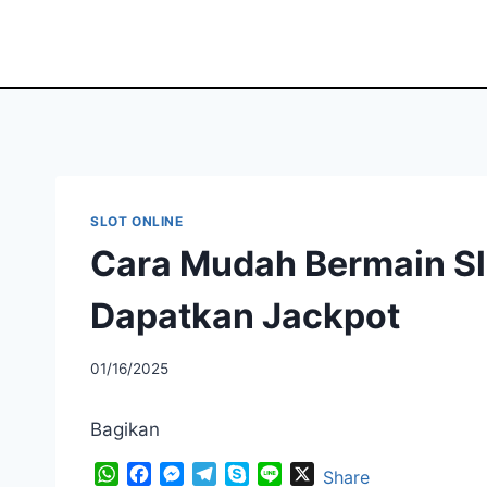
Skip
to
content
SLOT ONLINE
Cara Mudah Bermain Sl
Dapatkan Jackpot
By
01/16/2025
adminbabbly
Bagikan
W
F
M
T
S
L
X
Share