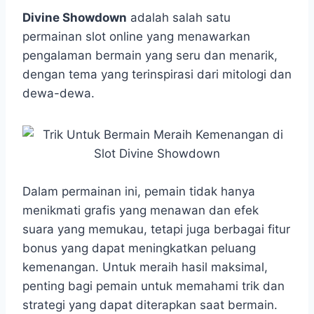
h
a
e
e
k
i
a
c
s
l
y
n
Divine Showdown
adalah salah satu
t
e
s
e
p
e
permainan slot online yang menawarkan
s
b
e
g
e
pengalaman bermain yang seru dan menarik,
A
o
n
r
dengan tema yang terinspirasi dari mitologi dan
p
o
g
a
dewa-dewa.
p
k
e
m
r
Dalam permainan ini, pemain tidak hanya
menikmati grafis yang menawan dan efek
suara yang memukau, tetapi juga berbagai fitur
bonus yang dapat meningkatkan peluang
kemenangan. Untuk meraih hasil maksimal,
penting bagi pemain untuk memahami trik dan
strategi yang dapat diterapkan saat bermain.