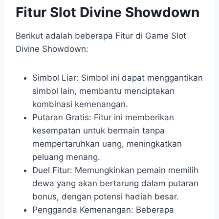
Fitur Slot Divine Showdown
Berikut adalah beberapa Fitur di Game Slot
Divine Showdown:
Simbol Liar: Simbol ini dapat menggantikan
simbol lain, membantu menciptakan
kombinasi kemenangan.
Putaran Gratis: Fitur ini memberikan
kesempatan untuk bermain tanpa
mempertaruhkan uang, meningkatkan
peluang menang.
Duel Fitur: Memungkinkan pemain memilih
dewa yang akan bertarung dalam putaran
bonus, dengan potensi hadiah besar.
Pengganda Kemenangan: Beberapa