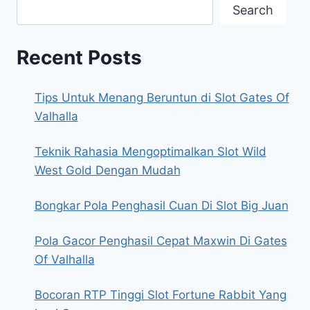
Search
Recent Posts
Tips Untuk Menang Beruntun di Slot Gates Of
Valhalla
Teknik Rahasia Mengoptimalkan Slot Wild
West Gold Dengan Mudah
Bongkar Pola Penghasil Cuan Di Slot Big Juan
Pola Gacor Penghasil Cepat Maxwin Di Gates
Of Valhalla
Bocoran RTP Tinggi Slot Fortune Rabbit Yang