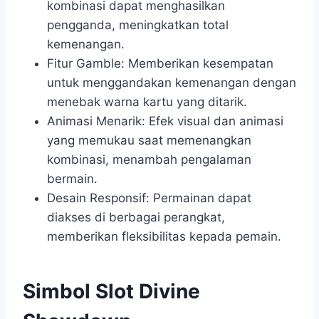
kombinasi dapat menghasilkan
pengganda, meningkatkan total
kemenangan.
Fitur Gamble: Memberikan kesempatan
untuk menggandakan kemenangan dengan
menebak warna kartu yang ditarik.
Animasi Menarik: Efek visual dan animasi
yang memukau saat memenangkan
kombinasi, menambah pengalaman
bermain.
Desain Responsif: Permainan dapat
diakses di berbagai perangkat,
memberikan fleksibilitas kepada pemain.
Simbol Slot Divine