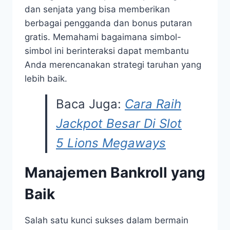
dan senjata yang bisa memberikan
berbagai pengganda dan bonus putaran
gratis. Memahami bagaimana simbol-
simbol ini berinteraksi dapat membantu
Anda merencanakan strategi taruhan yang
lebih baik.
Baca Juga:
Cara Raih
Jackpot Besar Di Slot
5 Lions Megaways
Manajemen Bankroll yang
Baik
Salah satu kunci sukses dalam bermain