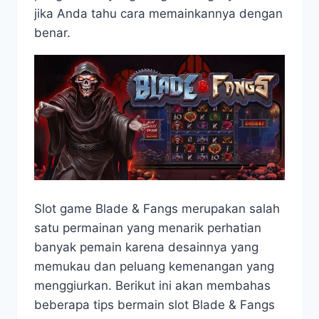
jika Anda tahu cara memainkannya dengan
benar.
Slot game Blade & Fangs merupakan salah
satu permainan yang menarik perhatian
banyak pemain karena desainnya yang
memukau dan peluang kemenangan yang
menggiurkan. Berikut ini akan membahas
beberapa tips bermain slot Blade & Fangs