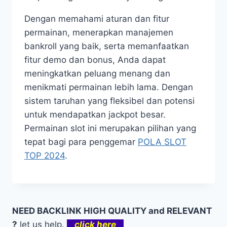
Dengan memahami aturan dan fitur
permainan, menerapkan manajemen
bankroll yang baik, serta memanfaatkan
fitur demo dan bonus, Anda dapat
meningkatkan peluang menang dan
menikmati permainan lebih lama. Dengan
sistem taruhan yang fleksibel dan potensi
untuk mendapatkan jackpot besar.
Permainan slot ini merupakan pilihan yang
tepat bagi para penggemar
POLA SLOT
TOP 2024
.
NEED BACKLINK HIGH QUALITY and RELEVANT
?
let us help.
click here