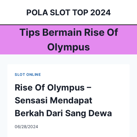
Skip
POLA SLOT TOP 2024
to
content
Tips Bermain Rise Of
Olympus
SLOT ONLINE
Rise Of Olympus –
Sensasi Mendapat
Berkah Dari Sang Dewa
06/28/2024