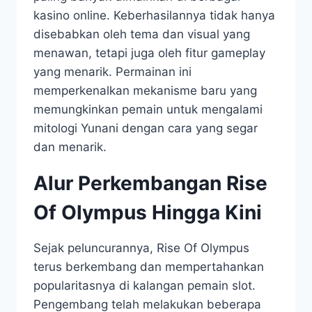
kasino online. Keberhasilannya tidak hanya
disebabkan oleh tema dan visual yang
menawan, tetapi juga oleh fitur gameplay
yang menarik. Permainan ini
memperkenalkan mekanisme baru yang
memungkinkan pemain untuk mengalami
mitologi Yunani dengan cara yang segar
dan menarik.
Alur Perkembangan Rise
Of Olympus Hingga Kini
Sejak peluncurannya, Rise Of Olympus
terus berkembang dan mempertahankan
popularitasnya di kalangan pemain slot.
Pengembang telah melakukan beberapa