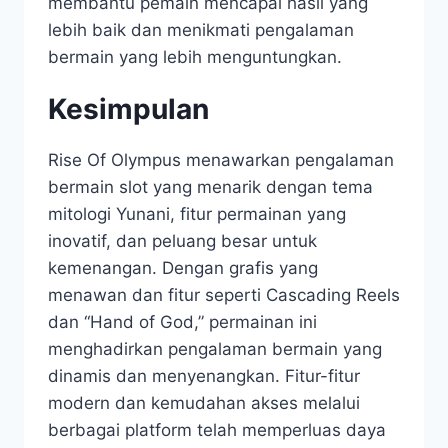
membantu pemain mencapai hasil yang
lebih baik dan menikmati pengalaman
bermain yang lebih menguntungkan.
Kesimpulan
Rise Of Olympus menawarkan pengalaman
bermain slot yang menarik dengan tema
mitologi Yunani, fitur permainan yang
inovatif, dan peluang besar untuk
kemenangan. Dengan grafis yang
menawan dan fitur seperti Cascading Reels
dan “Hand of God,” permainan ini
menghadirkan pengalaman bermain yang
dinamis dan menyenangkan. Fitur-fitur
modern dan kemudahan akses melalui
berbagai platform telah memperluas daya