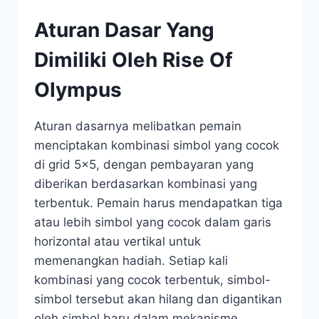
Aturan Dasar Yang
Dimiliki Oleh Rise Of
Olympus
Aturan dasarnya melibatkan pemain
menciptakan kombinasi simbol yang cocok
di grid 5×5, dengan pembayaran yang
diberikan berdasarkan kombinasi yang
terbentuk. Pemain harus mendapatkan tiga
atau lebih simbol yang cocok dalam garis
horizontal atau vertikal untuk
memenangkan hadiah. Setiap kali
kombinasi yang cocok terbentuk, simbol-
simbol tersebut akan hilang dan digantikan
oleh simbol baru dalam mekanisme