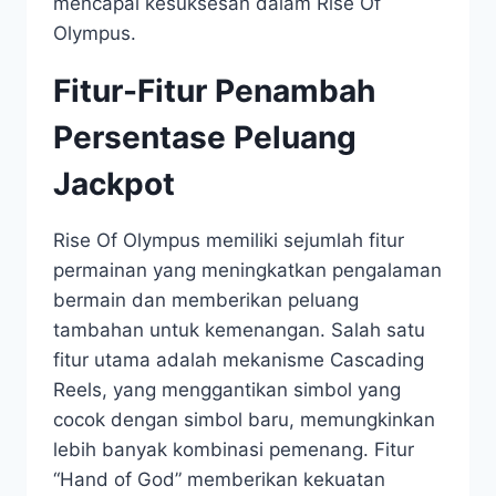
mencapai kesuksesan dalam Rise Of
Olympus.
Fitur-Fitur Penambah
Persentase Peluang
Jackpot
Rise Of Olympus memiliki sejumlah fitur
permainan yang meningkatkan pengalaman
bermain dan memberikan peluang
tambahan untuk kemenangan. Salah satu
fitur utama adalah mekanisme Cascading
Reels, yang menggantikan simbol yang
cocok dengan simbol baru, memungkinkan
lebih banyak kombinasi pemenang. Fitur
“Hand of God” memberikan kekuatan