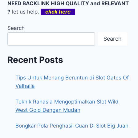
NEED BACKLINK HIGH QUALITY and RELEVANT
?
let us help.
click here
Search
Search
Recent Posts
Tips Untuk Menang Beruntun di Slot Gates Of
Valhalla
Teknik Rahasia Mengoptimalkan Slot Wild
West Gold Dengan Mudah
Bongkar Pola Penghasil Cuan Di Slot Big Juan