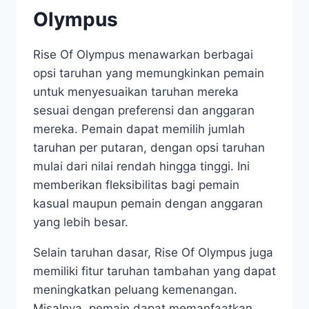
Olympus
Rise Of Olympus menawarkan berbagai
opsi taruhan yang memungkinkan pemain
untuk menyesuaikan taruhan mereka
sesuai dengan preferensi dan anggaran
mereka. Pemain dapat memilih jumlah
taruhan per putaran, dengan opsi taruhan
mulai dari nilai rendah hingga tinggi. Ini
memberikan fleksibilitas bagi pemain
kasual maupun pemain dengan anggaran
yang lebih besar.
Selain taruhan dasar, Rise Of Olympus juga
memiliki fitur taruhan tambahan yang dapat
meningkatkan peluang kemenangan.
Misalnya, pemain dapat memanfaatkan