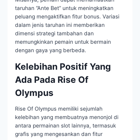
taruhan “Ante Bet” untuk meningkatkan
peluang mengaktifkan fitur bonus. Variasi
dalam jenis taruhan ini memberikan
dimensi strategi tambahan dan
memungkinkan pemain untuk bermain
dengan gaya yang berbeda.
Kelebihan Positif Yang
Ada Pada Rise Of
Olympus
Rise Of Olympus memiliki sejumlah
kelebihan yang membuatnya menonjol di
antara permainan slot lainnya, termasuk
grafis yang mengesankan dan fitur