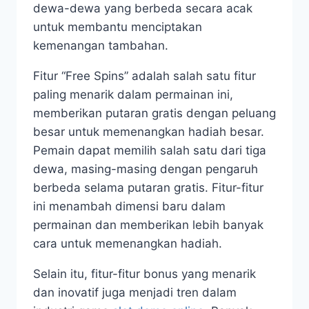
dewa-dewa yang berbeda secara acak
untuk membantu menciptakan
kemenangan tambahan.
Fitur “Free Spins” adalah salah satu fitur
paling menarik dalam permainan ini,
memberikan putaran gratis dengan peluang
besar untuk memenangkan hadiah besar.
Pemain dapat memilih salah satu dari tiga
dewa, masing-masing dengan pengaruh
berbeda selama putaran gratis. Fitur-fitur
ini menambah dimensi baru dalam
permainan dan memberikan lebih banyak
cara untuk memenangkan hadiah.
Selain itu, fitur-fitur bonus yang menarik
dan inovatif juga menjadi tren dalam