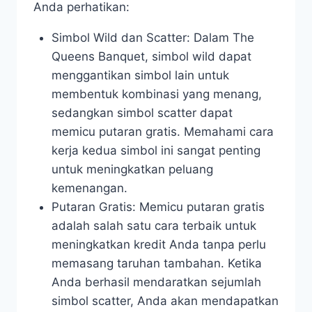
Anda perhatikan:
Simbol Wild dan Scatter: Dalam The
Queens Banquet, simbol wild dapat
menggantikan simbol lain untuk
membentuk kombinasi yang menang,
sedangkan simbol scatter dapat
memicu putaran gratis. Memahami cara
kerja kedua simbol ini sangat penting
untuk meningkatkan peluang
kemenangan.
Putaran Gratis: Memicu putaran gratis
adalah salah satu cara terbaik untuk
meningkatkan kredit Anda tanpa perlu
memasang taruhan tambahan. Ketika
Anda berhasil mendaratkan sejumlah
simbol scatter, Anda akan mendapatkan