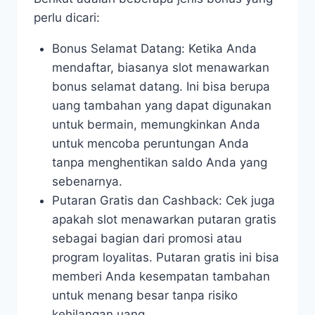
perlu dicari:
Bonus Selamat Datang: Ketika Anda
mendaftar, biasanya slot menawarkan
bonus selamat datang. Ini bisa berupa
uang tambahan yang dapat digunakan
untuk bermain, memungkinkan Anda
untuk mencoba peruntungan Anda
tanpa menghentikan saldo Anda yang
sebenarnya.
Putaran Gratis dan Cashback: Cek juga
apakah slot menawarkan putaran gratis
sebagai bagian dari promosi atau
program loyalitas. Putaran gratis ini bisa
memberi Anda kesempatan tambahan
untuk menang besar tanpa risiko
kehilangan uang.