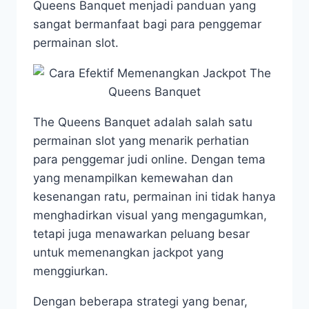
Queens Banquet menjadi panduan yang
sangat bermanfaat bagi para penggemar
permainan slot.
The Queens Banquet adalah salah satu
permainan slot yang menarik perhatian
para penggemar judi online. Dengan tema
yang menampilkan kemewahan dan
kesenangan ratu, permainan ini tidak hanya
menghadirkan visual yang mengagumkan,
tetapi juga menawarkan peluang besar
untuk memenangkan jackpot yang
menggiurkan.
Dengan beberapa strategi yang benar,