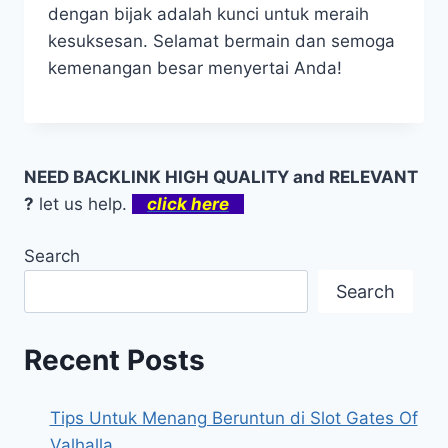
dengan bijak adalah kunci untuk meraih
kesuksesan. Selamat bermain dan semoga
kemenangan besar menyertai Anda!
NEED BACKLINK HIGH QUALITY and RELEVANT
?
let us help.
click here
Search
Search
Recent Posts
Tips Untuk Menang Beruntun di Slot Gates Of
Valhalla