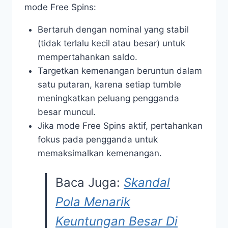
mode Free Spins:
Bertaruh dengan nominal yang stabil
(tidak terlalu kecil atau besar) untuk
mempertahankan saldo.
Targetkan kemenangan beruntun dalam
satu putaran, karena setiap tumble
meningkatkan peluang pengganda
besar muncul.
Jika mode Free Spins aktif, pertahankan
fokus pada pengganda untuk
memaksimalkan kemenangan.
Baca Juga:
Skandal
Pola Menarik
Keuntungan Besar Di