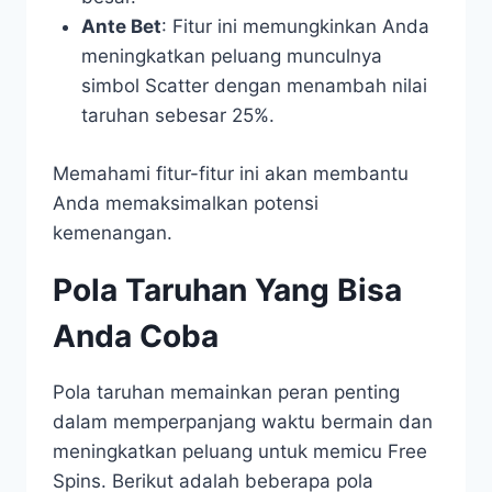
Ante Bet
: Fitur ini memungkinkan Anda
meningkatkan peluang munculnya
simbol Scatter dengan menambah nilai
taruhan sebesar 25%.
Memahami fitur-fitur ini akan membantu
Anda memaksimalkan potensi
kemenangan.
Pola Taruhan Yang Bisa
Anda Coba
Pola taruhan memainkan peran penting
dalam memperpanjang waktu bermain dan
meningkatkan peluang untuk memicu Free
Spins. Berikut adalah beberapa pola