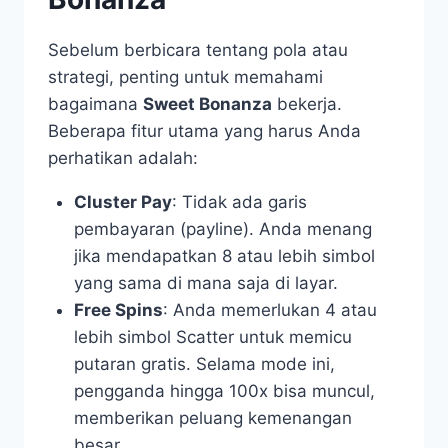
Sebelum berbicara tentang pola atau
strategi, penting untuk memahami
bagaimana
Sweet Bonanza
bekerja.
Beberapa fitur utama yang harus Anda
perhatikan adalah:
Cluster Pay
: Tidak ada garis
pembayaran (payline). Anda menang
jika mendapatkan 8 atau lebih simbol
yang sama di mana saja di layar.
Free Spins
: Anda memerlukan 4 atau
lebih simbol Scatter untuk memicu
putaran gratis. Selama mode ini,
pengganda hingga 100x bisa muncul,
memberikan peluang kemenangan
besar.