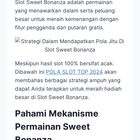
Slot
Sweet Bonanza adalah permainan
yang menawarkan dalam serta peluang
besar untuk meraih kemenangan dengan
fitur pengganda dan putaran gratis.
Meskipun hasil slot 100% bersifat acak.
Dibawah ini
POLA SLOT TOP 2024
akan
membahas berbagai strategi ampuh yang
dapat Anda terapkan untuk meraih hadiah
besar di Slot Sweet Bonanza.
Pahami Mekanisme
Permainan Sweet
Bonanza