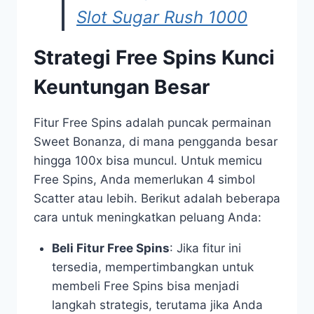
Slot Sugar Rush 1000
Strategi Free Spins Kunci
Keuntungan Besar
Fitur Free Spins adalah puncak permainan
Sweet Bonanza, di mana pengganda besar
hingga 100x bisa muncul. Untuk memicu
Free Spins, Anda memerlukan 4 simbol
Scatter atau lebih. Berikut adalah beberapa
cara untuk meningkatkan peluang Anda:
Beli Fitur Free Spins
: Jika fitur ini
tersedia, mempertimbangkan untuk
membeli Free Spins bisa menjadi
langkah strategis, terutama jika Anda