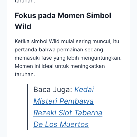
taruhan.
Fokus pada Momen Simbol
Wild
Ketika simbol Wild mulai sering muncul, itu
pertanda bahwa permainan sedang
memasuki fase yang lebih menguntungkan.
Momen ini ideal untuk meningkatkan
taruhan.
Baca Juga:
Kedai
Misteri Pembawa
Rezeki Slot Taberna
De Los Muertos