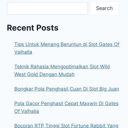
Search
Recent Posts
Tips Untuk Menang Beruntun di Slot Gates Of
Valhalla
Teknik Rahasia Mengoptimalkan Slot Wild
West Gold Dengan Mudah
Bongkar Pola Penghasil Cuan Di Slot Big Juan
Pola Gacor Penghasil Cepat Maxwin Di Gates
Of Valhalla
Bocoran RTP Tinggi Slot Fortune Rabbit Yang