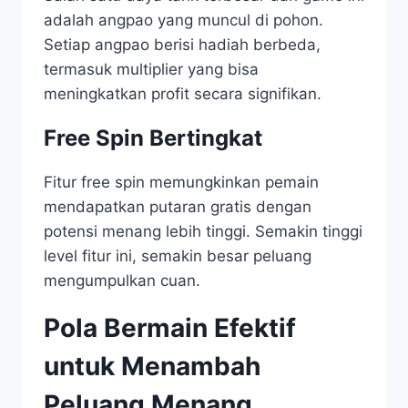
adalah angpao yang muncul di pohon.
Setiap angpao berisi hadiah berbeda,
termasuk multiplier yang bisa
meningkatkan profit secara signifikan.
Free Spin Bertingkat
Fitur free spin memungkinkan pemain
mendapatkan putaran gratis dengan
potensi menang lebih tinggi. Semakin tinggi
level fitur ini, semakin besar peluang
mengumpulkan cuan.
Pola Bermain Efektif
untuk Menambah
Peluang Menang