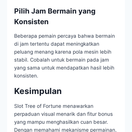
Pilih Jam Bermain yang
Konsisten
Beberapa pemain percaya bahwa bermain
di jam tertentu dapat meningkatkan
peluang menang karena pola mesin lebih
stabil. Cobalah untuk bermain pada jam
yang sama untuk mendapatkan hasil lebih
konsisten.
Kesimpulan
Slot Tree of Fortune menawarkan
perpaduan visual menarik dan fitur bonus
yang mampu menghasilkan cuan besar.
Dengan memahami mekanisme permainan,