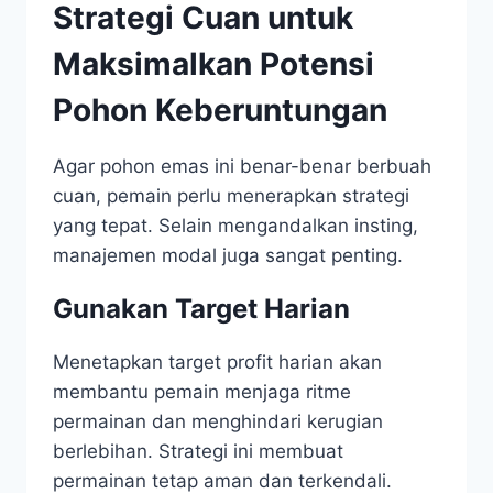
Strategi Cuan untuk
Maksimalkan Potensi
Pohon Keberuntungan
Agar pohon emas ini benar-benar berbuah
cuan, pemain perlu menerapkan strategi
yang tepat. Selain mengandalkan insting,
manajemen modal juga sangat penting.
Gunakan Target Harian
Menetapkan target profit harian akan
membantu pemain menjaga ritme
permainan dan menghindari kerugian
berlebihan. Strategi ini membuat
permainan tetap aman dan terkendali.