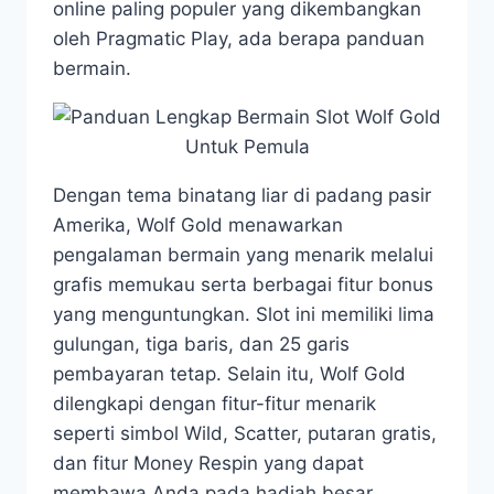
online paling populer yang dikembangkan
oleh Pragmatic Play, ada berapa panduan
bermain.
Dengan tema binatang liar di padang pasir
Amerika, Wolf Gold menawarkan
pengalaman bermain yang menarik melalui
grafis memukau serta berbagai fitur bonus
yang menguntungkan. Slot ini memiliki lima
gulungan, tiga baris, dan 25 garis
pembayaran tetap. Selain itu, Wolf Gold
dilengkapi dengan fitur-fitur menarik
seperti simbol Wild, Scatter, putaran gratis,
dan fitur Money Respin yang dapat
membawa Anda pada hadiah besar,