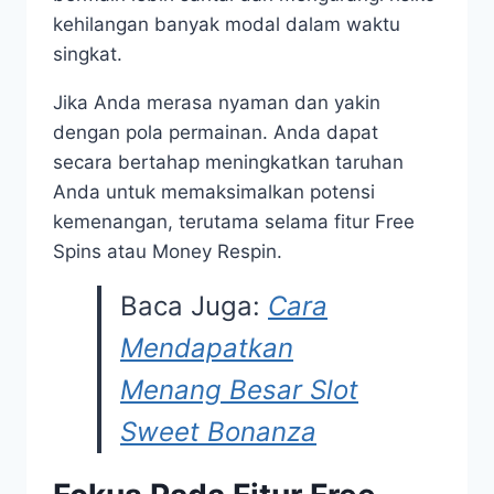
kehilangan banyak modal dalam waktu
singkat.
Jika Anda merasa nyaman dan yakin
dengan pola permainan. Anda dapat
secara bertahap meningkatkan taruhan
Anda untuk memaksimalkan potensi
kemenangan, terutama selama fitur Free
Spins atau Money Respin.
Baca Juga:
Cara
Mendapatkan
Menang Besar Slot
Sweet Bonanza