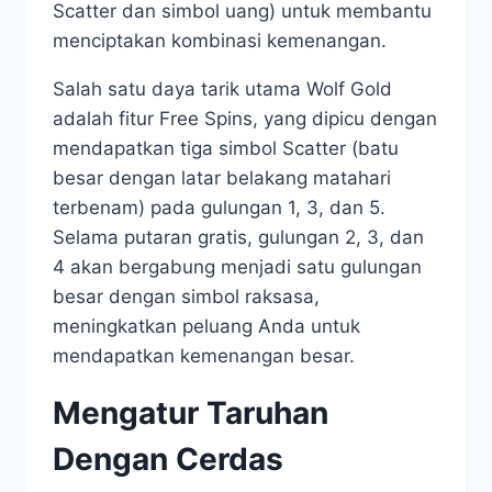
Scatter dan simbol uang) untuk membantu
menciptakan kombinasi kemenangan.
Salah satu daya tarik utama Wolf Gold
adalah fitur Free Spins, yang dipicu dengan
mendapatkan tiga simbol Scatter (batu
besar dengan latar belakang matahari
terbenam) pada gulungan 1, 3, dan 5.
Selama putaran gratis, gulungan 2, 3, dan
4 akan bergabung menjadi satu gulungan
besar dengan simbol raksasa,
meningkatkan peluang Anda untuk
mendapatkan kemenangan besar.
Mengatur Taruhan
Dengan Cerdas