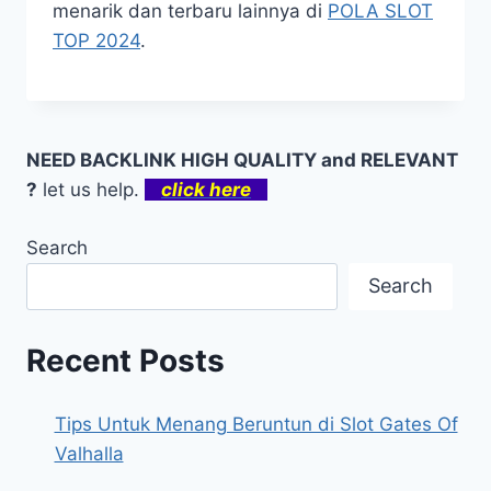
menarik dan terbaru lainnya di
POLA SLOT
TOP 2024
.
NEED BACKLINK HIGH QUALITY and RELEVANT
?
let us help.
click here
Search
Search
Recent Posts
Tips Untuk Menang Beruntun di Slot Gates Of
Valhalla