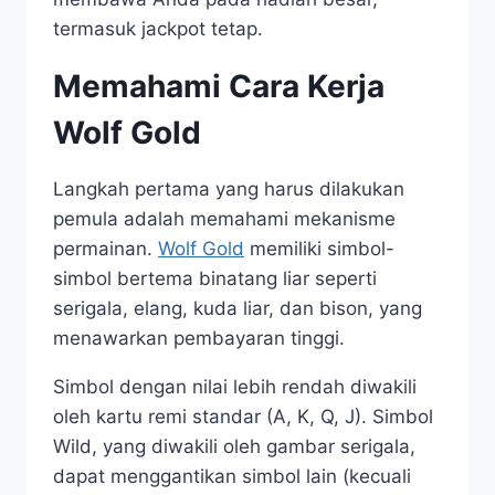
termasuk jackpot tetap.
Memahami Cara Kerja
Wolf Gold
Langkah pertama yang harus dilakukan
pemula adalah memahami mekanisme
permainan.
Wolf Gold
memiliki simbol-
simbol bertema binatang liar seperti
serigala, elang, kuda liar, dan bison, yang
menawarkan pembayaran tinggi.
Simbol dengan nilai lebih rendah diwakili
oleh kartu remi standar (A, K, Q, J). Simbol
Wild, yang diwakili oleh gambar serigala,
dapat menggantikan simbol lain (kecuali