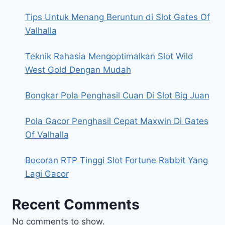
Tips Untuk Menang Beruntun di Slot Gates Of
Valhalla
Teknik Rahasia Mengoptimalkan Slot Wild
West Gold Dengan Mudah
Bongkar Pola Penghasil Cuan Di Slot Big Juan
Pola Gacor Penghasil Cepat Maxwin Di Gates
Of Valhalla
Bocoran RTP Tinggi Slot Fortune Rabbit Yang
Lagi Gacor
Recent Comments
No comments to show.