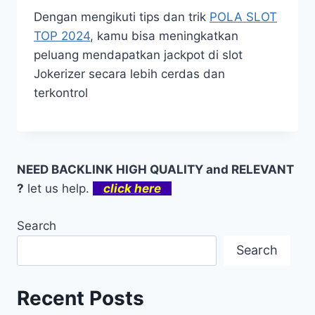
Dengan mengikuti tips dan trik
POLA SLOT
TOP 2024
, kamu bisa meningkatkan
peluang mendapatkan jackpot di slot
Jokerizer secara lebih cerdas dan
terkontrol
NEED BACKLINK HIGH QUALITY and RELEVANT
?
let us help.
click here
Search
Search
Recent Posts