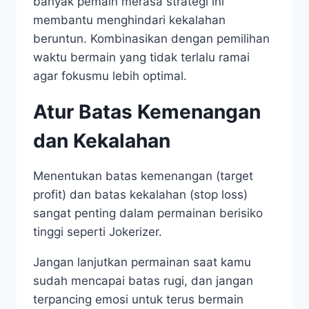
banyak pemain merasa strategi ini
membantu menghindari kekalahan
beruntun. Kombinasikan dengan pemilihan
waktu bermain yang tidak terlalu ramai
agar fokusmu lebih optimal.
Atur Batas Kemenangan
dan Kekalahan
Menentukan batas kemenangan (target
profit) dan batas kekalahan (stop loss)
sangat penting dalam permainan berisiko
tinggi seperti Jokerizer.
Jangan lanjutkan permainan saat kamu
sudah mencapai batas rugi, dan jangan
terpancing emosi untuk terus bermain