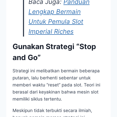
Baca Juga:
Panduan
Lengkap Bermain
Untuk Pemula Slot
Imperial Riches
Gunakan Strategi “Stop
and Go”
Strategi ini melibatkan bermain beberapa
putaran, lalu berhenti sebentar untuk
memberi waktu “reset” pada slot. Teori ini
berasal dari keyakinan bahwa mesin slot
memiliki siklus tertentu.
Meskipun tidak terbukti secara ilmiah,