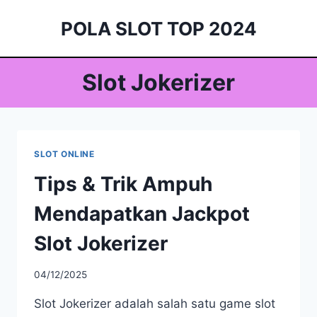
Skip
POLA SLOT TOP 2024
to
content
Slot Jokerizer
SLOT ONLINE
Tips & Trik Ampuh
Mendapatkan Jackpot
Slot Jokerizer
04/12/2025
Slot Jokerizer adalah salah satu game slot