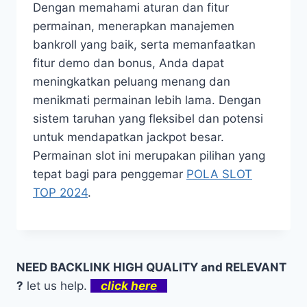
Dengan memahami aturan dan fitur
permainan, menerapkan manajemen
bankroll yang baik, serta memanfaatkan
fitur demo dan bonus, Anda dapat
meningkatkan peluang menang dan
menikmati permainan lebih lama. Dengan
sistem taruhan yang fleksibel dan potensi
untuk mendapatkan jackpot besar.
Permainan slot ini merupakan pilihan yang
tepat bagi para penggemar
POLA SLOT
TOP 2024
.
NEED BACKLINK HIGH QUALITY and RELEVANT
?
let us help.
click here