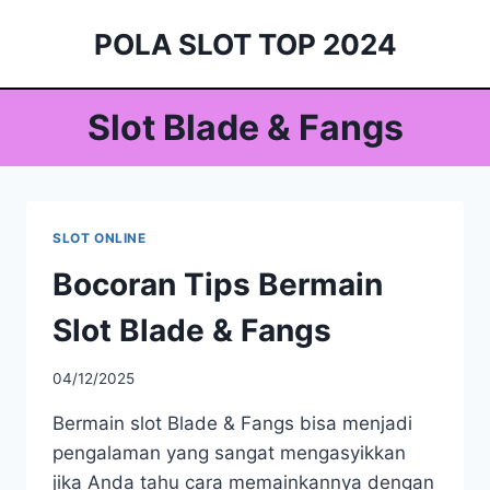
Skip
POLA SLOT TOP 2024
to
content
Slot Blade & Fangs
SLOT ONLINE
Bocoran Tips Bermain
Slot Blade & Fangs
04/12/2025
Bermain slot Blade & Fangs bisa menjadi
pengalaman yang sangat mengasyikkan
jika Anda tahu cara memainkannya dengan