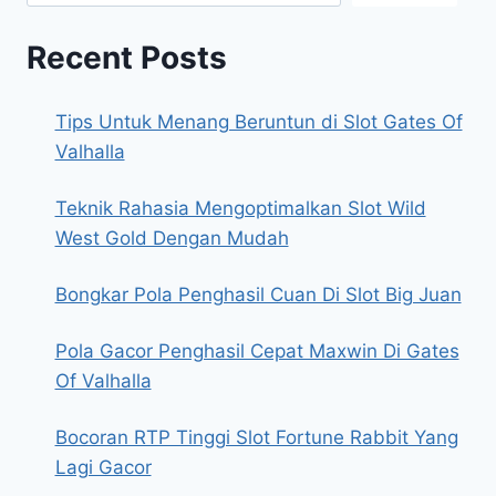
Recent Posts
Tips Untuk Menang Beruntun di Slot Gates Of
Valhalla
Teknik Rahasia Mengoptimalkan Slot Wild
West Gold Dengan Mudah
Bongkar Pola Penghasil Cuan Di Slot Big Juan
Pola Gacor Penghasil Cepat Maxwin Di Gates
Of Valhalla
Bocoran RTP Tinggi Slot Fortune Rabbit Yang
Lagi Gacor