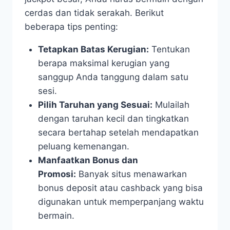
cerdas dan tidak serakah. Berikut
beberapa tips penting:
Tetapkan Batas Kerugian:
Tentukan
berapa maksimal kerugian yang
sanggup Anda tanggung dalam satu
sesi.
Pilih Taruhan yang Sesuai:
Mulailah
dengan taruhan kecil dan tingkatkan
secara bertahap setelah mendapatkan
peluang kemenangan.
Manfaatkan Bonus dan
Promosi:
Banyak situs menawarkan
bonus deposit atau cashback yang bisa
digunakan untuk memperpanjang waktu
bermain.