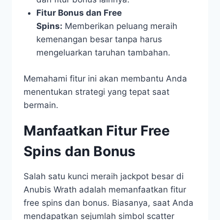
Fitur Bonus dan Free
Spins:
Memberikan peluang meraih
kemenangan besar tanpa harus
mengeluarkan taruhan tambahan.
Memahami fitur ini akan membantu Anda
menentukan strategi yang tepat saat
bermain.
Manfaatkan Fitur Free
Spins dan Bonus
Salah satu kunci meraih jackpot besar di
Anubis Wrath adalah memanfaatkan fitur
free spins dan bonus. Biasanya, saat Anda
mendapatkan sejumlah simbol scatter