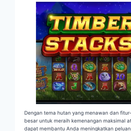
Dengan tema hutan yang menawan dan fitur-f
besar untuk meraih kemenangan maksimal at
dapat membantu Anda meningkatkan peluang 