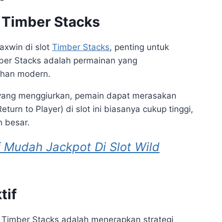
 Timber Stacks
axwin di slot
Timber Stacks
, penting untuk
mber Stacks adalah permainan yang
uhan modern.
 yang menggiurkan, pemain dapat merasakan
eturn to Player) di slot ini biasanya cukup tinggi,
h besar.
if Mudah Jackpot Di Slot Wild
tif
t Timber Stacks adalah menerapkan strategi