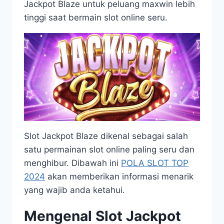
Jackpot Blaze untuk peluang maxwin lebih
tinggi saat bermain slot online seru.
Slot Jackpot Blaze dikenal sebagai salah
satu permainan slot online paling seru dan
menghibur. Dibawah ini
POLA SLOT TOP
2024
akan memberikan informasi menarik
yang wajib anda ketahui.
Mengenal Slot Jackpot