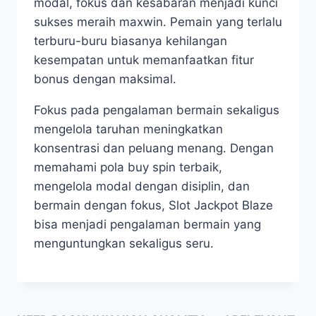
modal, fokus dan kesabaran menjadi kunci
sukses meraih maxwin. Pemain yang terlalu
terburu-buru biasanya kehilangan
kesempatan untuk memanfaatkan fitur
bonus dengan maksimal.
Fokus pada pengalaman bermain sekaligus
mengelola taruhan meningkatkan
konsentrasi dan peluang menang. Dengan
memahami pola buy spin terbaik,
mengelola modal dengan disiplin, dan
bermain dengan fokus, Slot Jackpot Blaze
bisa menjadi pengalaman bermain yang
menguntungkan sekaligus seru.