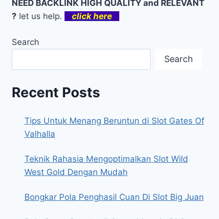
NEED BACKLINK HIGH QUALITY and RELEVANT
?
let us help.
click here
Search
Search
Recent Posts
Tips Untuk Menang Beruntun di Slot Gates Of
Valhalla
Teknik Rahasia Mengoptimalkan Slot Wild
West Gold Dengan Mudah
Bongkar Pola Penghasil Cuan Di Slot Big Juan