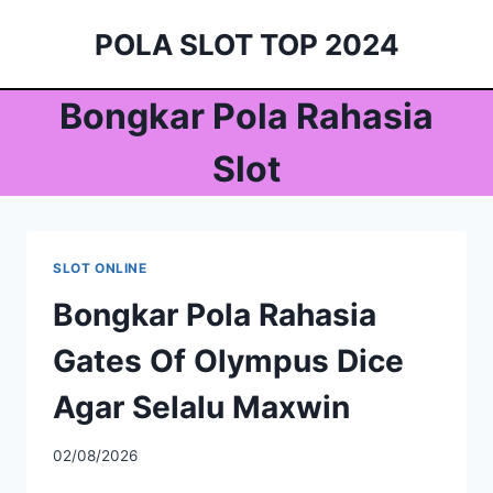
Skip
POLA SLOT TOP 2024
to
content
Bongkar Pola Rahasia
Slot
SLOT ONLINE
Bongkar Pola Rahasia
Gates Of Olympus Dice
Agar Selalu Maxwin
02/08/2026