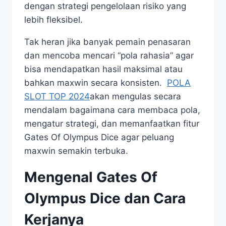
dengan strategi pengelolaan risiko yang
lebih fleksibel.
Tak heran jika banyak pemain penasaran
dan mencoba mencari “pola rahasia” agar
bisa mendapatkan hasil maksimal atau
bahkan maxwin secara konsisten.
POLA
SLOT TOP 2024
akan mengulas secara
mendalam bagaimana cara membaca pola,
mengatur strategi, dan memanfaatkan fitur
Gates Of Olympus Dice agar peluang
maxwin semakin terbuka.
Mengenal Gates Of
Olympus Dice dan Cara
Kerjanya