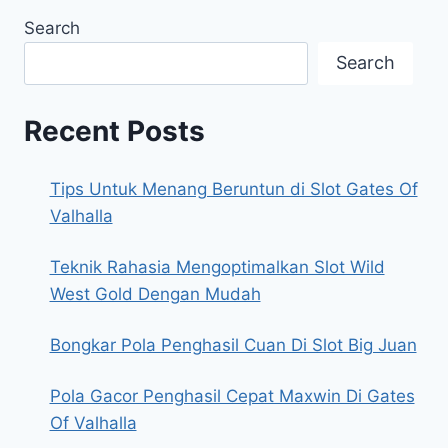
Search
Search
Recent Posts
Tips Untuk Menang Beruntun di Slot Gates Of
Valhalla
Teknik Rahasia Mengoptimalkan Slot Wild
West Gold Dengan Mudah
Bongkar Pola Penghasil Cuan Di Slot Big Juan
Pola Gacor Penghasil Cepat Maxwin Di Gates
Of Valhalla