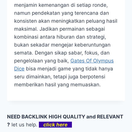
menjamin kemenangan di setiap ronde,
namun pendekatan yang terencana dan
konsisten akan meningkatkan peluang hasil
maksimal. Jadikan permainan sebagai
kombinasi antara hiburan dan strategi,
bukan sekadar mengejar keberuntungan
semata. Dengan sikap sabar, fokus, dan
pengelolaan yang baik,
Gates Of Olympus
Dice
bisa menjadi game yang tidak hanya
seru dimainkan, tetapi juga berpotensi
memberikan hasil yang memuaskan.
NEED BACKLINK HIGH QUALITY and RELEVANT
?
let us help.
click here