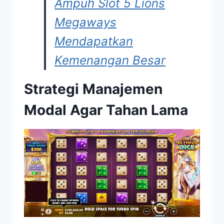
Ampuh Slot 5 Lions
Megaways
Mendapatkan
Kemenangan Besar
Strategi Manajemen
Modal Agar Tahan Lama