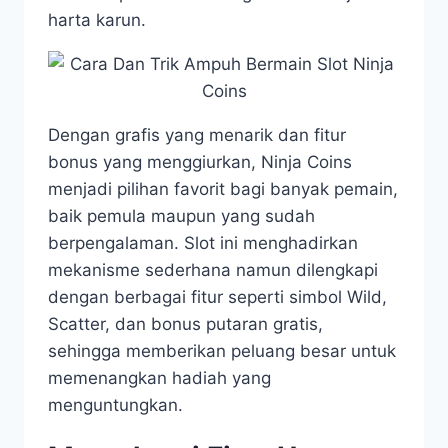
harta karun.
Dengan grafis yang menarik dan fitur
bonus yang menggiurkan, Ninja Coins
menjadi pilihan favorit bagi banyak pemain,
baik pemula maupun yang sudah
berpengalaman. Slot ini menghadirkan
mekanisme sederhana namun dilengkapi
dengan berbagai fitur seperti simbol Wild,
Scatter, dan bonus putaran gratis,
sehingga memberikan peluang besar untuk
memenangkan hadiah yang
menguntungkan.