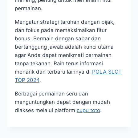
menang, penting untuk memahami fitur
permainan.
Mengatur strategi taruhan dengan bijak,
dan fokus pada memaksimalkan fitur
bonus. Bermain dengan sabar dan
bertanggung jawab adalah kunci utama
agar Anda dapat menikmati permainan
tanpa tekanan. Raih terus informasi
menarik dan terbaru lainnya di
POLA SLOT
TOP 2024
,
Berbagai permainan seru dan
menguntungkan dapat dengan mudah
diakses melalui platform
cupu toto
.