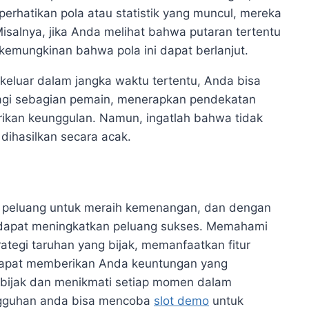
hatikan pola atau statistik yang muncul, mereka
salnya, jika Anda melihat bahwa putaran tertentu
kemungkinan bahwa pola ini dapat berlanjut.
keluar dalam jangka waktu tertentu, Anda bisa
gi sebagian pemain, menerapkan pendekatan
rikan keunggulan. Namun, ingatlah bahwa tidak
 dihasilkan secara acak.
ak peluang untuk meraih kemenangan, dan dengan
dapat meningkatkan peluang sukses.​ Memahami
ategi taruhan yang bijak, memanfaatkan fitur
 dapat memberikan Anda keuntungan yang
ra bijak dan menikmati setiap momen dalam
ungguhan anda bisa mencoba
slot demo
untuk