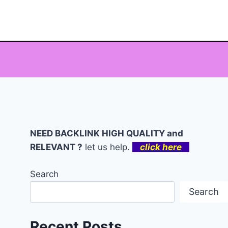
NEED BACKLINK HIGH QUALITY and
RELEVANT ?
let us help.
click here
Search
Search
Recent Posts