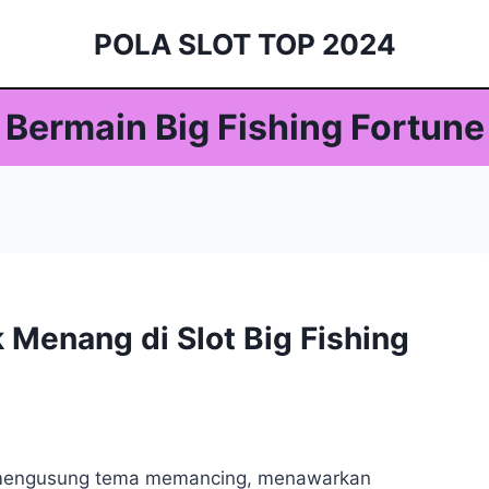
POLA SLOT TOP 2024
Bermain Big Fishing Fortune
Menang di Slot Big Fishing
g mengusung tema memancing, menawarkan