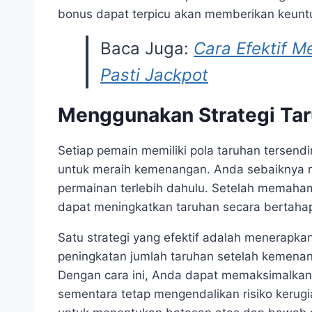
bonus dapat terpicu akan memberikan keunt
Baca Juga:
Cara Efektif 
Pasti Jackpot
Menggunakan Strategi Tar
Setiap pemain memiliki pola taruhan tersendir
untuk meraih kemenangan. Anda sebaiknya m
permainan terlebih dahulu. Setelah memaha
dapat meningkatkan taruhan secara bertaha
Satu strategi yang efektif adalah menerapka
peningkatan jumlah taruhan setelah kemena
Dengan cara ini, Anda dapat memaksimalkan
sementara tetap mengendalikan risiko kerug