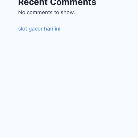
Recent Comments
No comments to show.
slot gacor hari ini