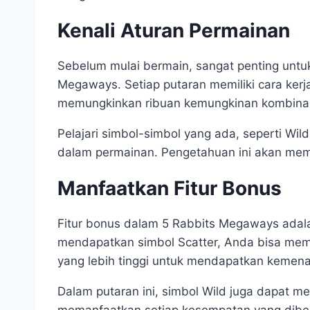
Kenali Aturan Permainan
Sebelum mulai bermain, sangat penting unt
Megaways. Setiap putaran memiliki cara ker
memungkinkan ribuan kemungkinan kombina
Pelajari simbol-simbol yang ada, seperti Wild
dalam permainan. Pengetahuan ini akan memb
Manfaatkan Fitur Bonus
Fitur bonus dalam 5 Rabbits Megaways adala
mendapatkan simbol Scatter, Anda bisa memi
yang lebih tinggi untuk mendapatkan kemen
Dalam putaran ini, simbol Wild juga dapat m
memanfaatkan setiap kesempatan yang diberi