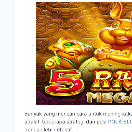
Banyak yang mencari cara untuk meningkatk
adalah beberapa strategi dan pola
POLA SLO
dengan lebih efektif.