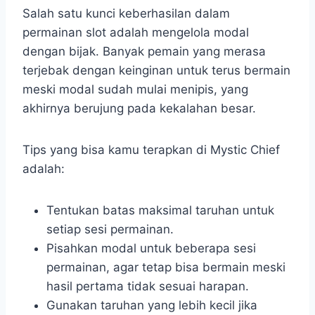
Salah satu kunci keberhasilan dalam
permainan slot adalah mengelola modal
dengan bijak. Banyak pemain yang merasa
terjebak dengan keinginan untuk terus bermain
meski modal sudah mulai menipis, yang
akhirnya berujung pada kekalahan besar.
Tips yang bisa kamu terapkan di Mystic Chief
adalah:
Tentukan batas maksimal taruhan untuk
setiap sesi permainan.
Pisahkan modal untuk beberapa sesi
permainan, agar tetap bisa bermain meski
hasil pertama tidak sesuai harapan.
Gunakan taruhan yang lebih kecil jika