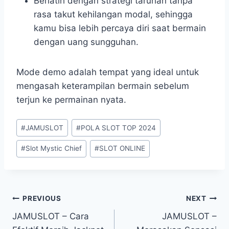
Berlatih dengan strategi taruhan tanpa
rasa takut kehilangan modal, sehingga
kamu bisa lebih percaya diri saat bermain
dengan uang sungguhan.
Mode demo adalah tempat yang ideal untuk
mengasah keterampilan bermain sebelum
terjun ke permainan nyata.
Post
#
JAMUSLOT
#
POLA SLOT TOP 2024
Tags:
#
Slot Mystic Chief
#
SLOT ONLINE
Post
PREVIOUS
NEXT
JAMUSLOT – Cara
JAMUSLOT –
navigation