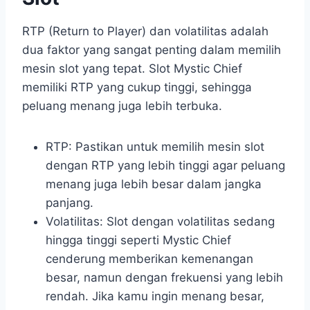
RTP (Return to Player) dan volatilitas adalah
dua faktor yang sangat penting dalam memilih
mesin slot yang tepat. Slot Mystic Chief
memiliki RTP yang cukup tinggi, sehingga
peluang menang juga lebih terbuka.
RTP: Pastikan untuk memilih mesin slot
dengan RTP yang lebih tinggi agar peluang
menang juga lebih besar dalam jangka
panjang.
Volatilitas: Slot dengan volatilitas sedang
hingga tinggi seperti Mystic Chief
cenderung memberikan kemenangan
besar, namun dengan frekuensi yang lebih
rendah. Jika kamu ingin menang besar,