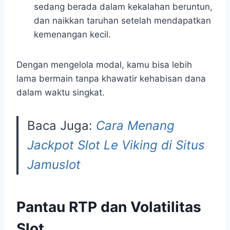
sedang berada dalam kekalahan beruntun,
dan naikkan taruhan setelah mendapatkan
kemenangan kecil.
Dengan mengelola modal, kamu bisa lebih
lama bermain tanpa khawatir kehabisan dana
dalam waktu singkat.
Baca Juga:
Cara Menang
Jackpot Slot Le Viking di Situs
Jamuslot
Pantau RTP dan Volatilitas
Slot